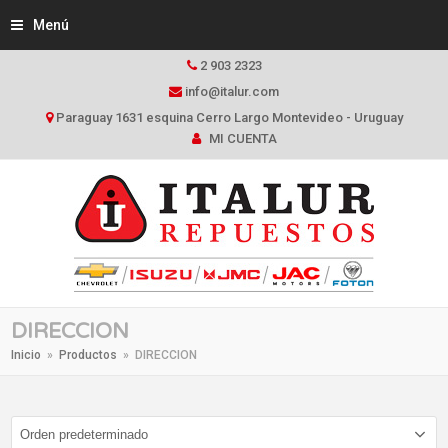
Menú
2 903 2323
info@italur.com
Paraguay 1631 esquina Cerro Largo Montevideo - Uruguay
MI CUENTA
DIRECCION
Inicio
»
Productos
»
DIRECCION