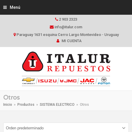
Menú
2 903 2323
info@italur.com
Paraguay 1631 esquina Cerro Largo Montevideo - Uruguay
MI CUENTA
Otros
Inicio
»
Productos
»
SISTEMA ELECTRICO
»
Otros