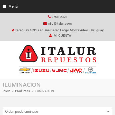
Menú
2 903 2323
info@italur.com
Paraguay 1631 esquina Cerro Largo Montevideo - Uruguay
MI CUENTA
ILUMINACION
Inicio
»
Productos
»
ILUMINACION