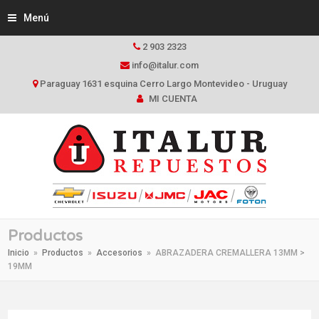
Menú
2 903 2323
info@italur.com
Paraguay 1631 esquina Cerro Largo Montevideo - Uruguay
MI CUENTA
Productos
Inicio
»
Productos
»
Accesorios
»
ABRAZADERA CREMALLERA 13MM >
19MM