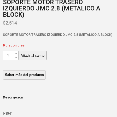
SOPORTE MOTOR TRASERO
IZQUIERDO JMC 2.8 (METALICO A
BLOCK)
$
2.514
SOPORTE MOTOR TRASERO IZQUIERDO JMC 2.8 (METALICO A BLOCK)
9 disponibles
SOPORTE
Añadir al carrito
MOTOR
TRASERO
IZQUIERDO
JMC
2.8
(METALICO
A
BLOCK)
Descripción
cantidad
I-1541