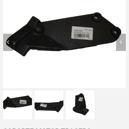
previous
nex
slide
slid