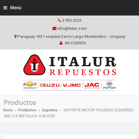
Menú
2 903 2323
info@italur.com
Paraguay 1631 esquina Cerro Largo Montevideo - Uruguay
MI CUENTA
Productos
Inicio
»
Productos
»
Soportes
»
SOPORTE MOTOR TRASERO IZQUIERDO
JMC 2.8 (METALICO A BLOCK)