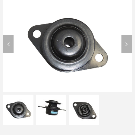
previous
nex
slide
slid