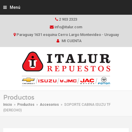
Menú
2 903 2323
info@italur.com
Paraguay 1631 esquina Cerro Largo Montevideo - Uruguay
MI CUENTA
Productos
Inicio
»
Productos
»
Accesorios
»
SOPORTE CABINA ISUZU TF
(DERECHO)