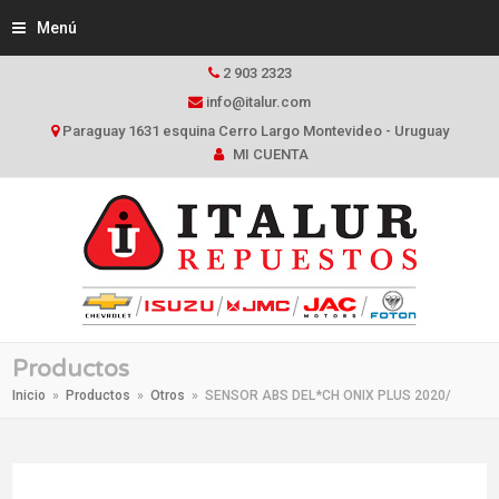
Menú
2 903 2323
info@italur.com
Paraguay 1631 esquina Cerro Largo Montevideo - Uruguay
MI CUENTA
Productos
Inicio
»
Productos
»
Otros
»
SENSOR ABS DEL*CH ONIX PLUS 2020/