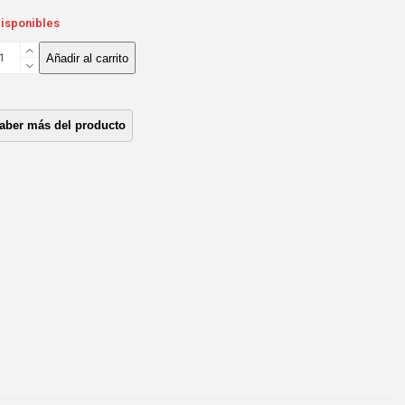
disponibles
LEMAN
Añadir al carrito
JA
MBIOS
UZU
A1
UPERIOR*
A
UJAS
ntidad