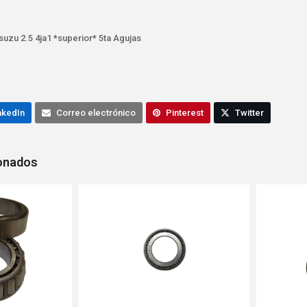
uzu 2.5 4ja1 *superior* 5ta Agujas
nkedIn
Correo electrónico
Pinterest
Twitter
ionados