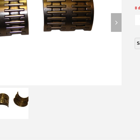
8 
next
RU
CA
slide
CA
IS
2.5
4J
*S
5T
AG
ca