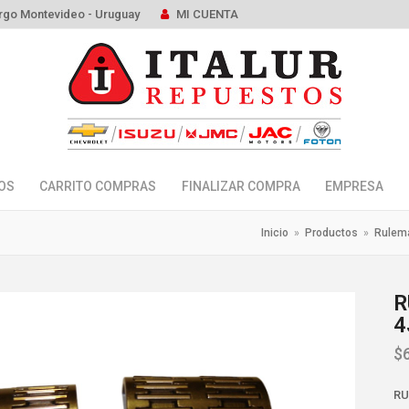
rgo Montevideo - Uruguay
MI CUENTA
OS
CARRITO COMPRAS
FINALIZAR COMPRA
EMPRESA
Inicio
»
Productos
»
Rulem
R
4
$
RU