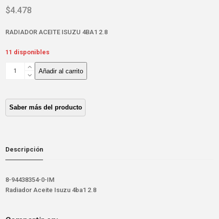
$
4.478
RADIADOR ACEITE ISUZU 4BA1 2.8
11 disponibles
RADIADOR
Añadir al carrito
ACEITE
ISUZU
4BA1
2.8
cantidad
Descripción
8-94438354-0-IM
Radiador Aceite Isuzu 4ba1 2.8