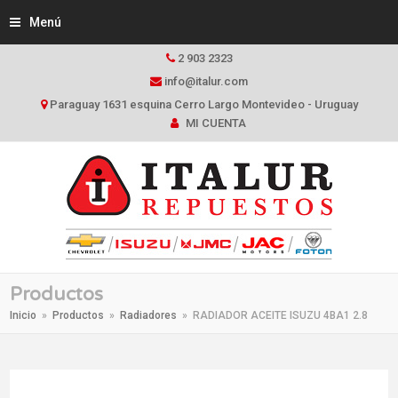
Menú
2 903 2323
info@italur.com
Paraguay 1631 esquina Cerro Largo Montevideo - Uruguay
MI CUENTA
Productos
Inicio
»
Productos
»
Radiadores
»
RADIADOR ACEITE ISUZU 4BA1 2.8