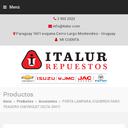
Menú
2 903 2323
info@italur.com
Paraguay 1631 esquina Cerro Largo Montevideo - Uruguay
MI CUENTA
Productos
Inicio
»
Productos
»
Accesorios
»
PORTA LAMPARA IZQUIERDO FARO
TRASERO CHEVROLET CELTA 2007/