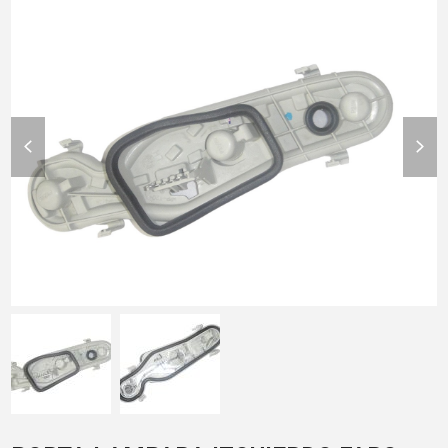
previous
nex
slide
slid