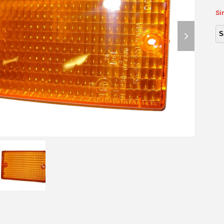
Si
next
slide