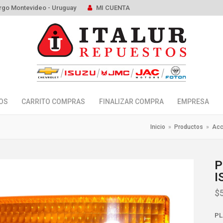
rgo Montevideo - Uruguay
MI CUENTA
OS
CARRITO COMPRAS
FINALIZAR COMPRA
EMPRESA
Inicio
»
Productos
»
Acc
P
I
$
PL