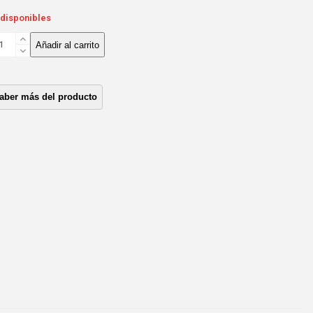
 disponibles
RNO
Añadir al carrito
STON
UZU
90/C240/4FG1
/2.4
27MM**
ntidad