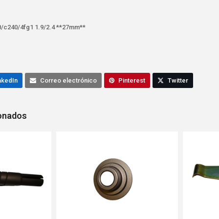
0/c240/4fg1 1.9/2.4 **27mm**
nkedIn
Correo electrónico
Pinterest
Twitter
ionados