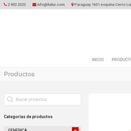
2 903 2323
info@italur.com
Paraguay 1631 esquina Cerro La
INICIO
PRODUCT
Productos
Búsqueda
de
productos
Categorías de productos
GENERICA