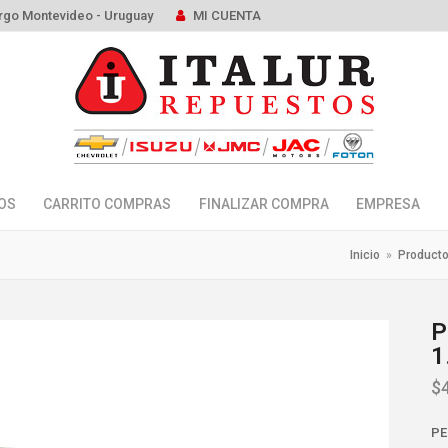
rgo Montevideo - Uruguay
MI CUENTA
OS
CARRITO COMPRAS
FINALIZAR COMPRA
EMPRESA
Inicio
»
Product
P
1
$
PE