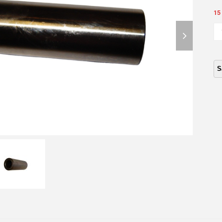
15
next
PE
PI
slide
IS
C1
1.9
**
ca