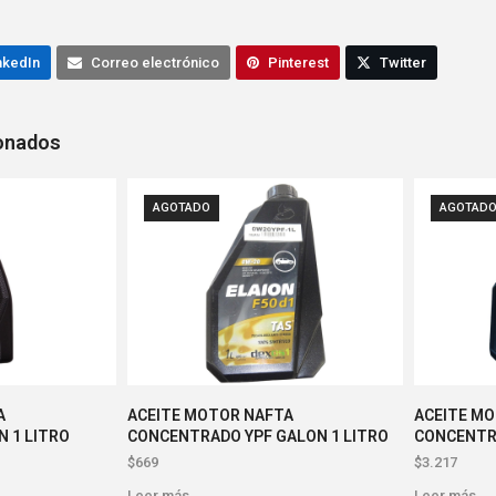
nkedIn
Correo electrónico
Pinterest
Twitter
ionados
AGOTADO
AGOTAD
A
ACEITE MOTOR NAFTA
ACEITE M
 1 LITRO
CONCENTRADO YPF GALON 1 LITRO
CONCENTRA
$
669
$
3.217
Leer más
Leer más