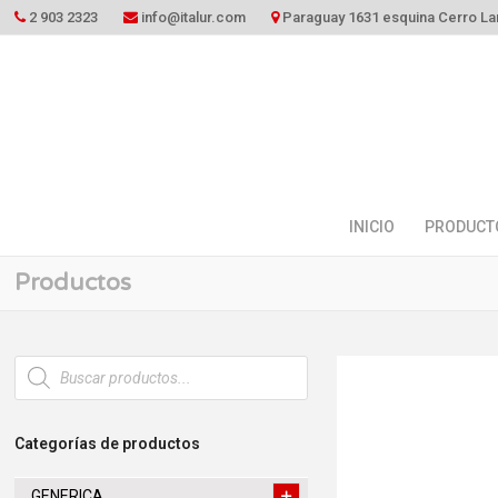
2 903 2323
info@italur.com
Paraguay 1631 esquina Cerro La
INICIO
PRODUCT
Productos
Búsqueda
de
productos
Categorías de productos
GENERICA