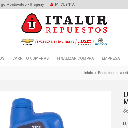
rgo Montevideo - Uruguay
MI CUENTA
OS
CARRITO COMPRAS
FINALIZAR COMPRA
EMPRESA
Inicio
»
Productos
»
Acei
L
M
$
LU