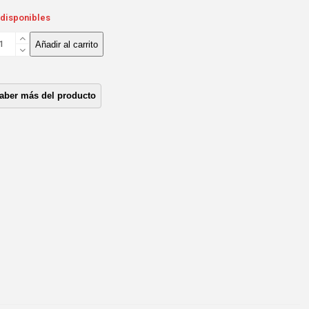
 disponibles
IA
Añadir al carrito
LERIA
UA
MBA
E1/4EE1T
7/1.7DTI
V)
ntidad