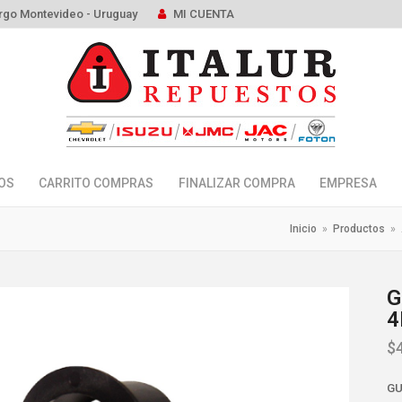
rgo Montevideo - Uruguay
MI CUENTA
OS
CARRITO COMPRAS
FINALIZAR COMPRA
EMPRESA
Inicio
»
Productos
»
G
4
$
GU