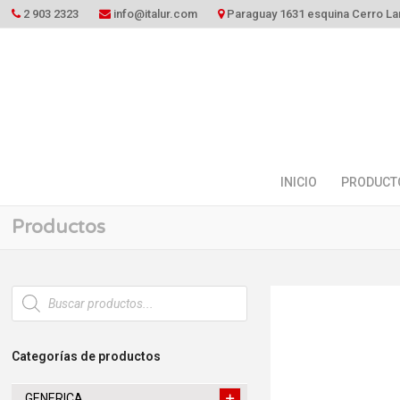
2 903 2323
info@italur.com
Paraguay 1631 esquina Cerro La
INICIO
PRODUCT
Productos
Búsqueda
de
productos
Categorías de productos
GENERICA