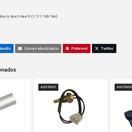
ba Is 4ee1/4ee1t (1.7/1.7dti 16v)
nkedIn
Correo electrónico
Pinterest
Twitter
ionados
AGOTADO
AGOTAD