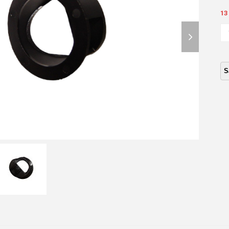
13
next
GU
GA
slide
AG
A
BO
IS
4E
(1.
16
ca