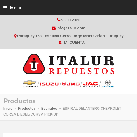
Menú
2 903 2323
info@italur.com
Paraguay 1631 esquina Cerro Largo Montevideo - Uruguay
MI CUENTA
Productos
Inicio
»
Productos
»
Espirales
»
ESPIRAL DELANTERO CHEVROLET
CORSA DIESEL/CORSA PICK-UP