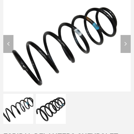
previous
nex
slide
slid