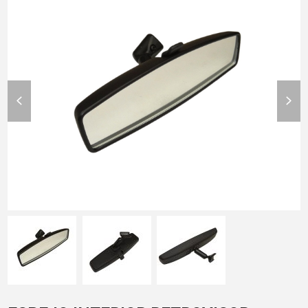
previous
nex
slide
slid