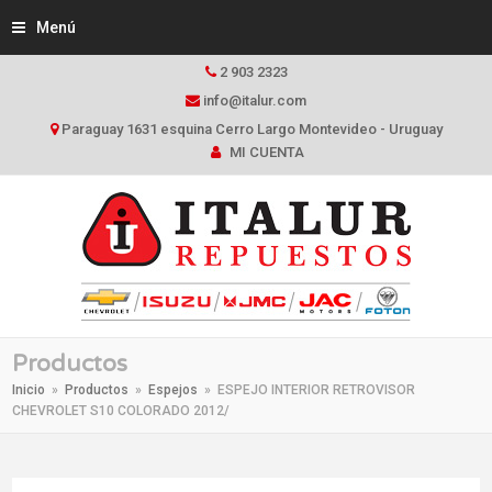
Menú
2 903 2323
info@italur.com
Paraguay 1631 esquina Cerro Largo Montevideo - Uruguay
MI CUENTA
Productos
Inicio
»
Productos
»
Espejos
»
ESPEJO INTERIOR RETROVISOR
CHEVROLET S10 COLORADO 2012/