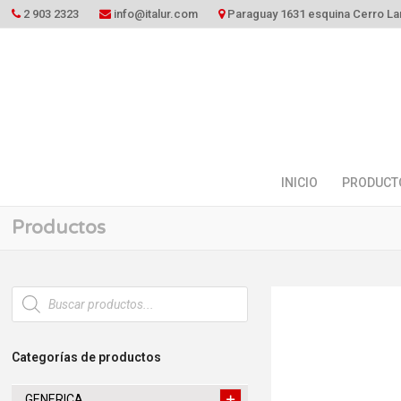
2 903 2323
info@italur.com
Paraguay 1631 esquina Cerro La
INICIO
PRODUCT
Productos
Búsqueda
de
productos
Categorías de productos
GENERICA