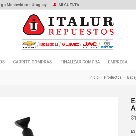
rgo Montevideo - Uruguay
MI CUENTA
OS
CARRITO COMPRAS
FINALIZAR COMPRA
EMPRESA
Inicio
»
Productos
»
Espe
E
A
$
ES