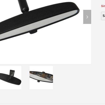
Si
next
slide