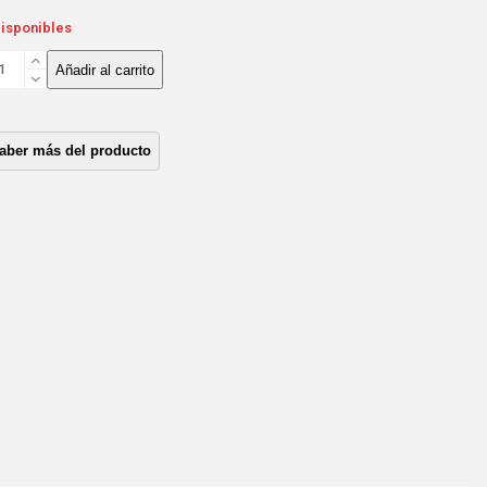
disponibles
GRANAJE
Añadir al carrito
STRIBUCION
UZU
T/1.7/1.7T
OMBA
YECCION)
ntidad