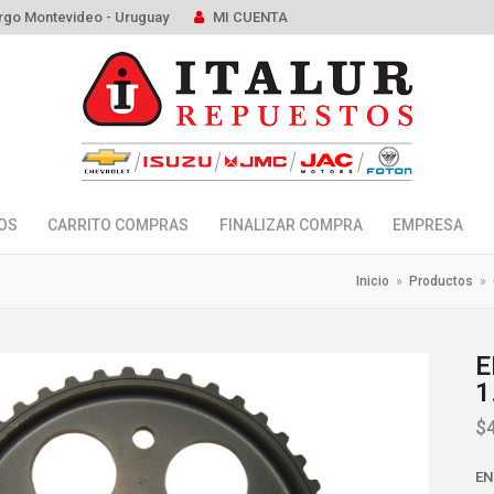
rgo Montevideo - Uruguay
MI CUENTA
OS
CARRITO COMPRAS
FINALIZAR COMPRA
EMPRESA
Inicio
»
Productos
»
E
1
$
EN