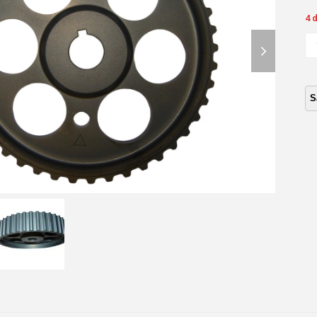
4 
next
EN
DI
slide
IS
1.5
(B
IN
ca