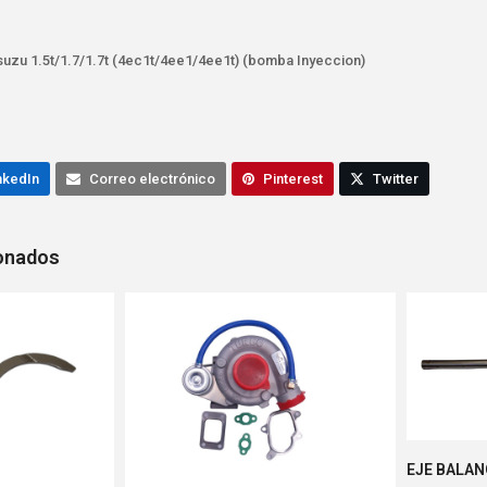
Isuzu 1.5t/1.7/1.7t (4ec1t/4ee1/4ee1t) (bomba Inyeccion)
nkedIn
Correo electrónico
Pinterest
Twitter
ionados
EJE BALAN