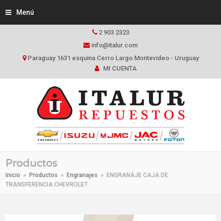
Menú
2 903 2323
info@italur.com
Paraguay 1631 esquina Cerro Largo Montevideo - Uruguay
MI CUENTA
Productos
Inicio
»
Productos
»
Engranajes
»
ENGRANAJE CAJA DE
TRANSFERENCIA CHEVROLET