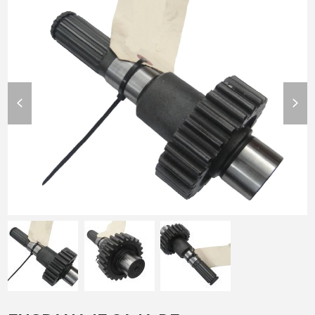
previous
nex
slide
slid