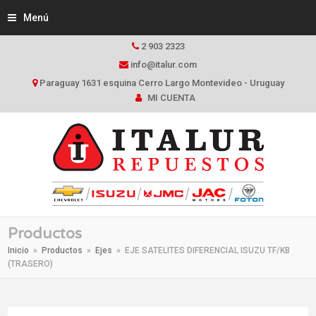
Menú
2 903 2323
info@italur.com
Paraguay 1631 esquina Cerro Largo Montevideo - Uruguay
MI CUENTA
Productos
Inicio
»
Productos
»
Ejes
»
EJE SATELITES DIFERENCIAL ISUZU TF/KB
(TRASERO)