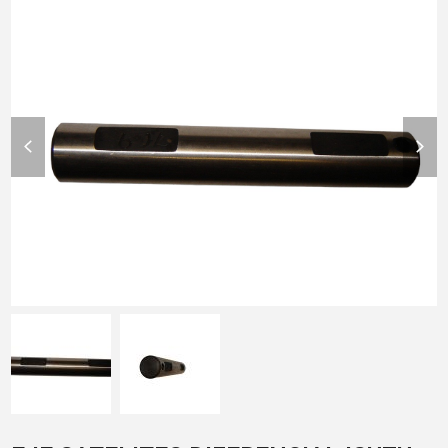
previous
nex
slide
slid