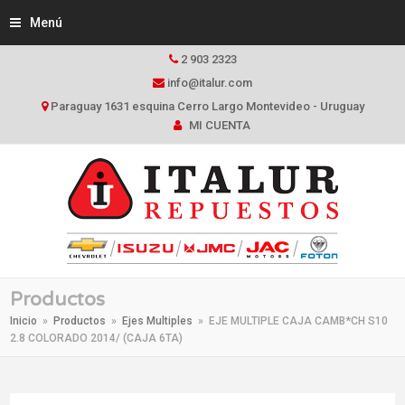
Menú
2 903 2323
info@italur.com
Paraguay 1631 esquina Cerro Largo Montevideo - Uruguay
MI CUENTA
Productos
Inicio
»
Productos
»
Ejes Multiples
»
EJE MULTIPLE CAJA CAMB*CH S10
2.8 COLORADO 2014/ (CAJA 6TA)