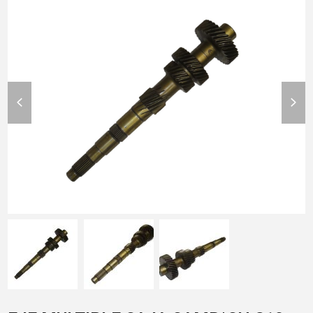
previous
nex
slide
slid