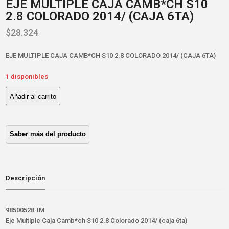
EJE MULTIPLE CAJA CAMB*CH S10
2.8 COLORADO 2014/ (CAJA 6TA)
$
28.324
EJE MULTIPLE CAJA CAMB*CH S10 2.8 COLORADO 2014/ (CAJA 6TA)
1 disponibles
Añadir al carrito
EJE
MULTIPLE
CAJA
CAMB*CH
S10
2.8
COLORADO
2014/
Descripción
(CAJA
6TA)
cantidad
98500528-IM
Eje Multiple Caja Camb*ch S10 2.8 Colorado 2014/ (caja 6ta)