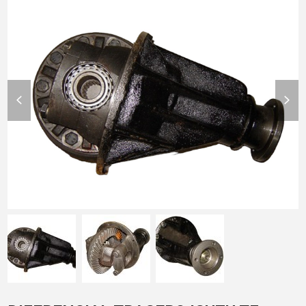
previous
nex
slide
slid