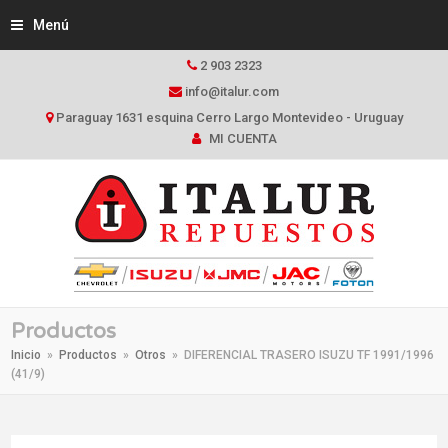
Menú
2 903 2323
info@italur.com
Paraguay 1631 esquina Cerro Largo Montevideo - Uruguay
MI CUENTA
Productos
Inicio
»
Productos
»
Otros
»
DIFERENCIAL TRASERO ISUZU TF 1991/1996
(41/9)