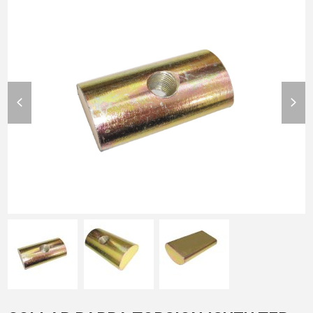
previous
nex
slide
slid