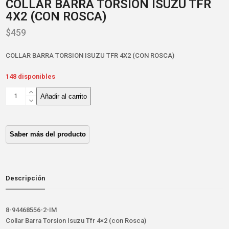
COLLAR BARRA TORSION ISUZU TFR
4X2 (CON ROSCA)
$
459
COLLAR BARRA TORSION ISUZU TFR 4X2 (CON ROSCA)
148 disponibles
COLLAR
Añadir al carrito
BARRA
TORSION
ISUZU
TFR
4X2
(CON
ROSCA)
cantidad
Descripción
8-94468556-2-IM
Collar Barra Torsion Isuzu Tfr 4×2 (con Rosca)