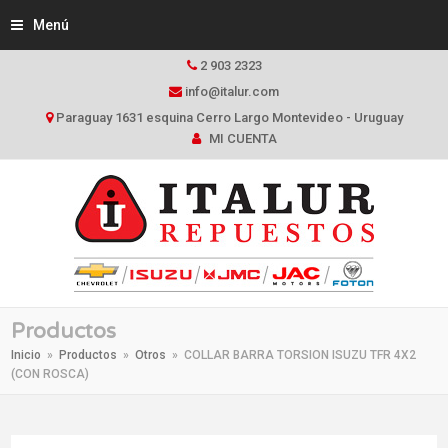
Menú
2 903 2323
info@italur.com
Paraguay 1631 esquina Cerro Largo Montevideo - Uruguay
MI CUENTA
Productos
Inicio
»
Productos
»
Otros
»
COLLAR BARRA TORSION ISUZU TFR 4X2
(CON ROSCA)