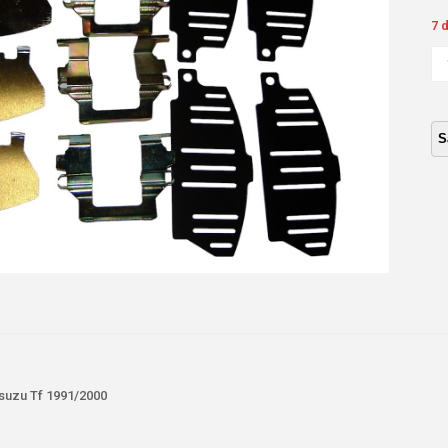
7 
CH
PA
FR
IS
TF
19
ca
Isuzu Tf 1991/2000