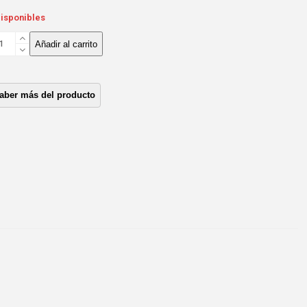
disponibles
APAS
Añadir al carrito
STILLAS
ENO
UZU
91/2000
ntidad