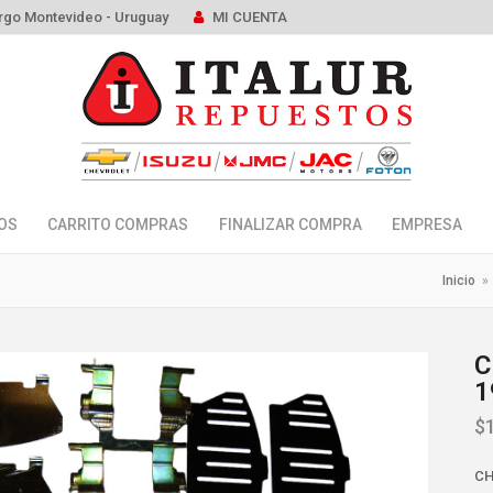
rgo Montevideo - Uruguay
MI CUENTA
OS
CARRITO COMPRAS
FINALIZAR COMPRA
EMPRESA
Inicio
»
C
1
$
CH