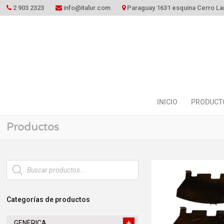
2 903 2323
info@italur.com
Paraguay 1631 esquina Cerro La
INICIO
PRODUCT
Productos
Búsqueda
de
productos
Categorías de productos
GENERICA