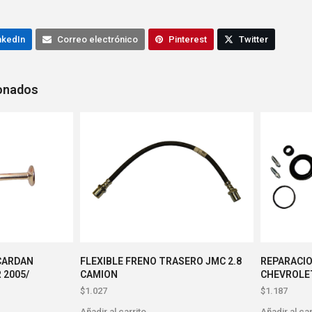
nkedIn
Correo electrónico
Pinterest
Twitter
ionados
CARDAN
FLEXIBLE FRENO TRASERO JMC 2.8
REPARACI
 2005/
CAMION
CHEVROLE
$
1.027
$
1.187
Añadir al carrito
Añadir al car