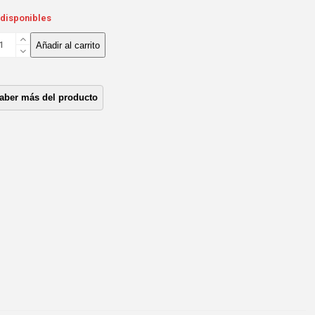
 disponibles
ZOLETA
Añadir al carrito
N
LEMAN
SPENSION
LANTERA
RSA/CELTA
ntidad