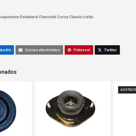
uspension Delantera Chevrolet Corsa Classic/celta
nkedIn
Correo electrónico
Pinterest
Twitter
ionados
AGOTAD