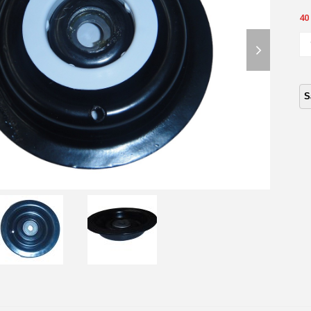
40
next
CA
CO
slide
RU
SU
DE
CH
CO
ca