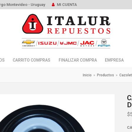
rgo Montevideo - Uruguay
MI CUENTA
OS
CARRITO COMPRAS
FINALIZAR COMPRA
EMPRESA
Inicio
»
Productos
»
Cazole
C
D
$
CA