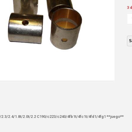
3 
CA
BI
IS
1.9
**
ca
9/2.3/2.4/1.8t/2.0t/2.2 C190/c223/c240/4fb1t/4fc1t/4fd1/4fg1 **juego**