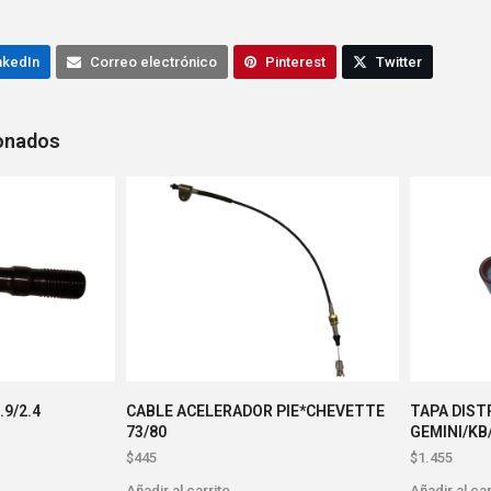
nkedIn
Correo electrónico
Pinterest
Twitter
ionados
.9/2.4
CABLE ACELERADOR PIE*CHEVETTE
TAPA DIST
73/80
GEMINI/KB/
$
445
$
1.455
Añadir al carrito
Añadir al car