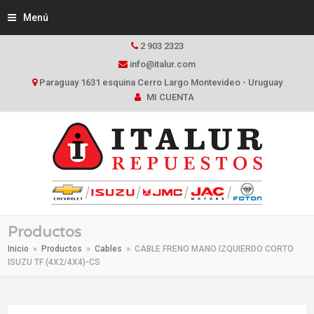
Menú
2 903 2323
info@italur.com
Paraguay 1631 esquina Cerro Largo Montevideo - Uruguay
MI CUENTA
Productos
Inicio
»
Productos
»
Cables
»
CABLE FRENO MANO IZQUIERDO CORTO
ISUZU TF (4X2/4X4)-CS