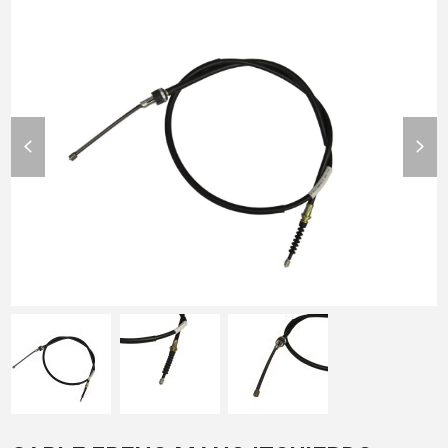
previous
nex
slide
slid