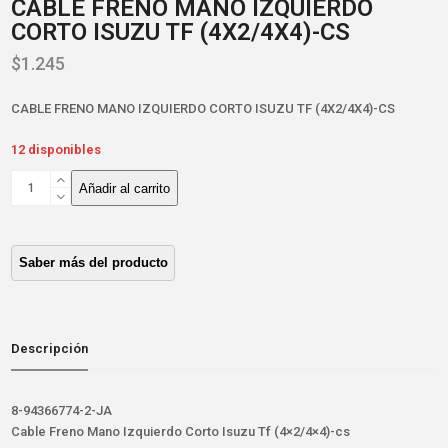
CABLE FRENO MANO IZQUIERDO
CORTO ISUZU TF (4X2/4X4)-CS
$
1.245
CABLE FRENO MANO IZQUIERDO CORTO ISUZU TF (4X2/4X4)-CS
12 disponibles
CABLE
Añadir al carrito
FRENO
MANO
IZQUIERDO
CORTO
ISUZU
TF
(4X2/4X4)-
CS
Descripción
cantidad
8-94366774-2-JA
Cable Freno Mano Izquierdo Corto Isuzu Tf (4×2/4×4)-cs