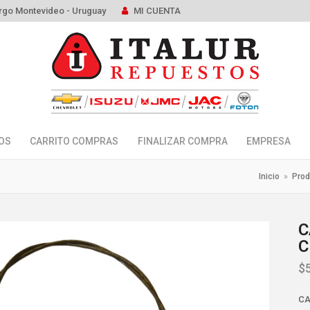
rgo Montevideo - Uruguay
MI CUENTA
OS
CARRITO COMPRAS
FINALIZAR COMPRA
EMPRESA
Inicio
»
Prod
C
C
$
CA