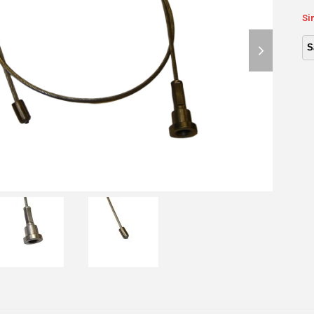
Si
next
slide