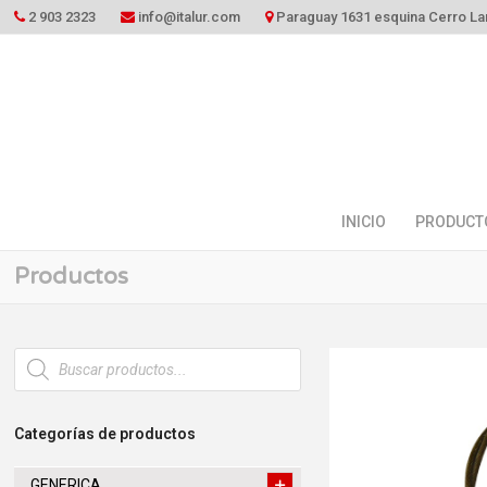
2 903 2323
info@italur.com
Paraguay 1631 esquina Cerro La
INICIO
PRODUCT
Productos
Búsqueda
de
productos
Categorías de productos
GENERICA