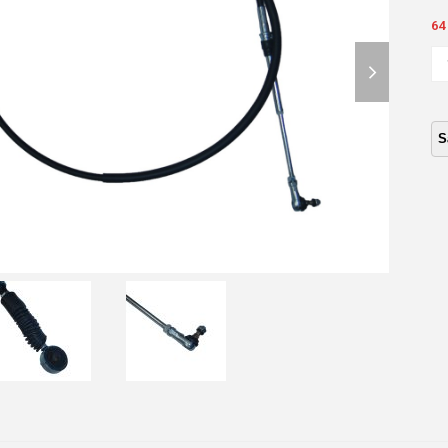
64
next
CA
CA
slide
CA
JM
CA
(
OJ
Y
PU
)
2,
ca