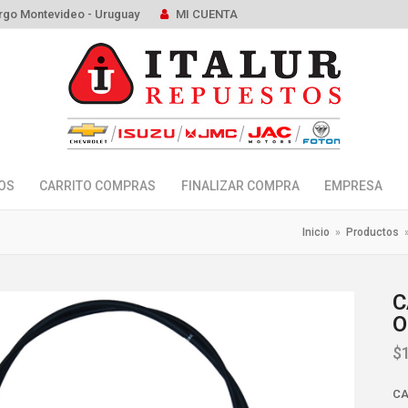
rgo Montevideo - Uruguay
MI CUENTA
OS
CARRITO COMPRAS
FINALIZAR COMPRA
EMPRESA
Inicio
»
Productos
C
O
$
CA