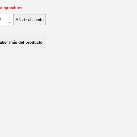
 disponibles
BLE
Añadir al carrito
JA
MBIOS
C
MION
O
NTERO
76MTS
ntidad