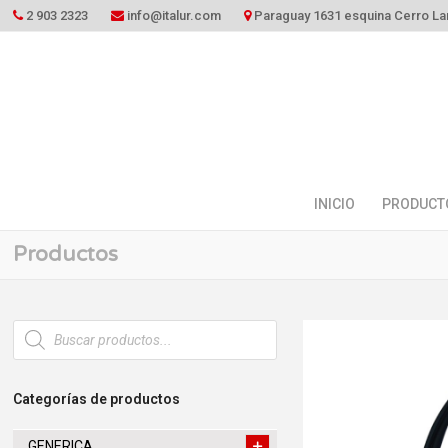
2 903 2323
info@italur.com
Paraguay 1631 esquina Cerro La
INICIO
PRODUCT
Productos
Búsqueda
de
productos
Categorías de productos
GENERICA