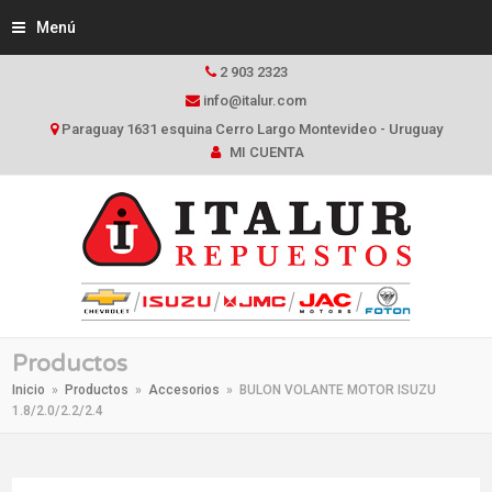
Menú
2 903 2323
info@italur.com
Paraguay 1631 esquina Cerro Largo Montevideo - Uruguay
MI CUENTA
Productos
Inicio
»
Productos
»
Accesorios
»
BULON VOLANTE MOTOR ISUZU
1.8/2.0/2.2/2.4