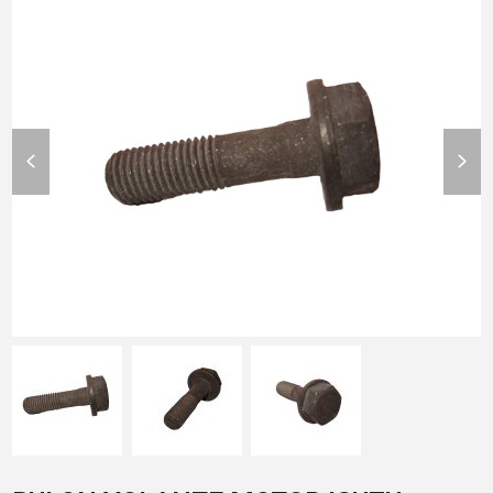
previous
nex
slide
slid