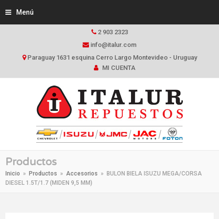
Menú
2 903 2323
info@italur.com
Paraguay 1631 esquina Cerro Largo Montevideo - Uruguay
MI CUENTA
Productos
Inicio
»
Productos
»
Accesorios
»
BULON BIELA ISUZU MEGA/CORSA
DIESEL 1.5T/1.7 (MIDEN 9,5 MM)