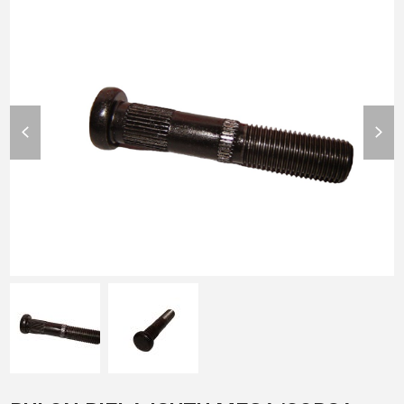
previous
nex
slide
slid