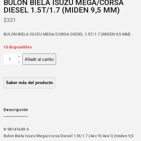
BULON BIELA ISUZU MEGA/CORSA
DIESEL 1.5T/1.7 (MIDEN 9,5 MM)
$
331
BULON BIELA ISUZU MEGA/CORSA DIESEL 1.5T/1.7 (MIDEN 9,5 MM)
10 disponibles
BULON
Añadir al carrito
BIELA
ISUZU
MEGA/CORSA
DIESEL
1.5T/1.7
(MIDEN
9,5
MM)
Descripción
cantidad
8-98141649-0
Bulon Biela Isuzu Mega/corsa Diesel 1.5t/1.7 (4ec1t/4ee1) (miden 9,5