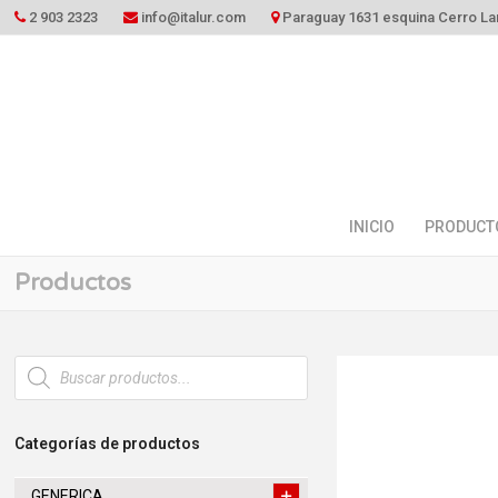
2 903 2323
info@italur.com
Paraguay 1631 esquina Cerro La
INICIO
PRODUCT
Productos
Búsqueda
de
productos
Categorías de productos
GENERICA