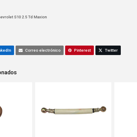
evrolet S10 2.5 Td Maxion
nkedIn
Correo electrónico
Pinterest
Twitter
ionados