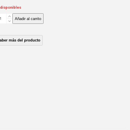
 disponibles
LBO
Añadir al carrito
ESION
EITE
EVROLET
0
XION
ntidad