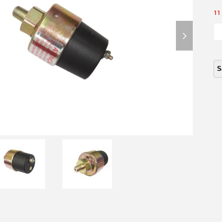
11
next
BU
PR
slide
AC
CH
S1
2.5
TD
MA
ca