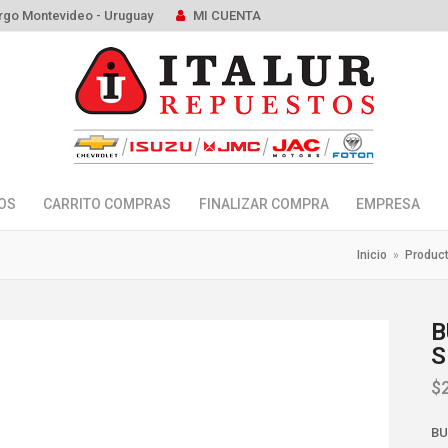
rgo Montevideo - Uruguay
MI CUENTA
OS
CARRITO COMPRAS
FINALIZAR COMPRA
EMPRESA
Inicio
»
Produc
B
S
$
BU