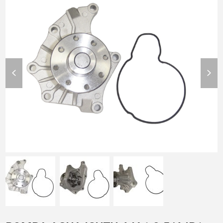
previous
nex
slide
slid