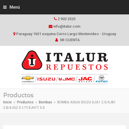
Menú
2 903 2323
info@italur.com
Paraguay 1631 esquina Cerro Largo Montevideo - Uruguay
MI CUENTA
Productos
Inicio
»
Productos
»
Bombas
»
BOMBA AGUA ISUZU 4JA1 2.5/4JB1
2.8/4JG2 3.1/T/4JH1T 3.0