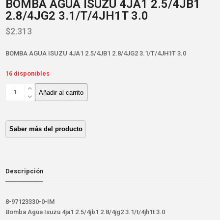
BOMBA AGUA ISUZU 4JA1 2.5/4JB1
2.8/4JG2 3.1/T/4JH1T 3.0
$
2.313
BOMBA AGUA ISUZU 4JA1 2.5/4JB1 2.8/4JG2 3.1/T/4JH1T 3.0
16 disponibles
BOMBA
Añadir al carrito
AGUA
ISUZU
4JA1
2.5/4JB1
2.8/4JG2
3.1/T/4JH1T
3.0
cantidad
Descripción
8-97123330-0-IM
Bomba Agua Isuzu 4ja1 2.5/4jb1 2.8/4jg2 3.1/t/4jh1t 3.0