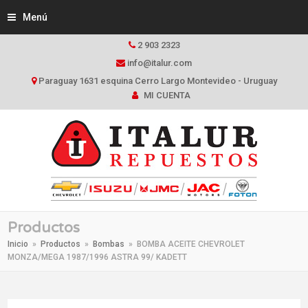
Menú
2 903 2323
info@italur.com
Paraguay 1631 esquina Cerro Largo Montevideo - Uruguay
MI CUENTA
Productos
Inicio
»
Productos
»
Bombas
»
BOMBA ACEITE CHEVROLET
MONZA/MEGA 1987/1996 ASTRA 99/ KADETT