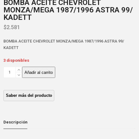
BOMBA ACEITE CHEVROLET
MONZA/MEGA 1987/1996 ASTRA 99/
KADETT
$
2.581
BOMBA ACEITE CHEVROLET MONZA/MEGA 1987/1996 ASTRA 99/
KADETT
3 disponibles
BOMBA
Añadir al carrito
ACEITE
CHEVROLET
MONZA/MEGA
1987/1996
ASTRA
99/
KADETT
cantidad
Descripción