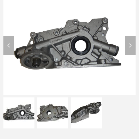
previous
nex
slide
slid