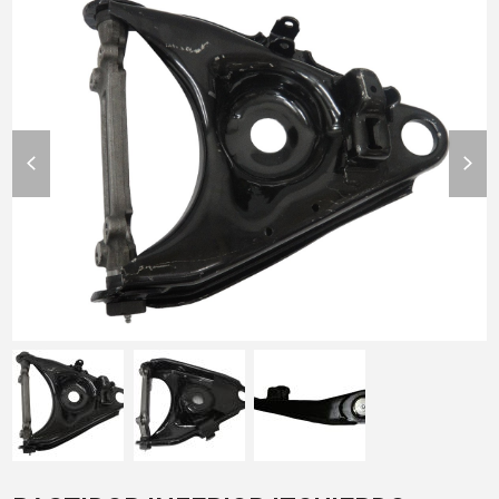
previous
nex
slide
slid