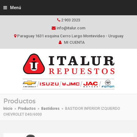
Menú
2 903 2323
info@italur.com
Paraguay 1631 esquina Cerro Largo Montevideo - Uruguay
MI CUENTA
Productos
Inicio
»
Productos
»
Bastidores
»
BASTIDOR INFERIOR IZQUIERDO
CHEVROLET D40/6000