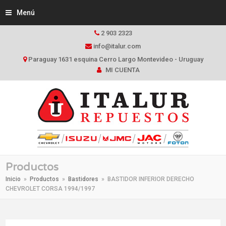
Menú
2 903 2323
info@italur.com
Paraguay 1631 esquina Cerro Largo Montevideo - Uruguay
MI CUENTA
Productos
Inicio
»
Productos
»
Bastidores
»
BASTIDOR INFERIOR DERECHO
CHEVROLET CORSA 1994/1997