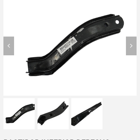
previous
nex
slide
slid