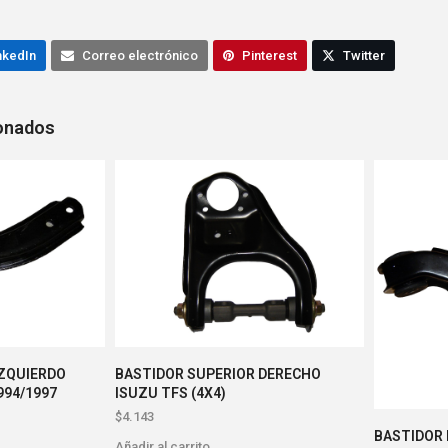
nkedIn
Correo electrónico
Pinterest
Twitter
ionados
IZQUIERDO
BASTIDOR SUPERIOR DERECHO
994/1997
ISUZU TFS (4X4)
$
4.143
BASTIDOR 
Añadir al carrito