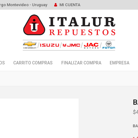
rgo Montevideo - Uruguay
MI CUENTA
OS
CARRITO COMPRAS
FINALIZAR COMPRA
EMPRESA
B
$
BA