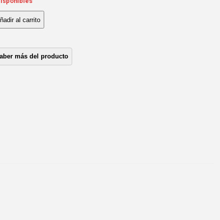
disponibles
ñadir al carrito
STIDOR
F
R*CH
UZE
17/
ntidad