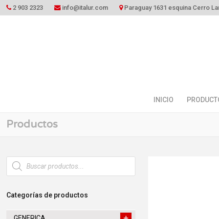
2 903 2323
info@italur.com
Paraguay 1631 esquina Cerro La
INICIO
PRODUCT
Productos
Búsqueda
de
productos
Categorías de productos
GENERICA