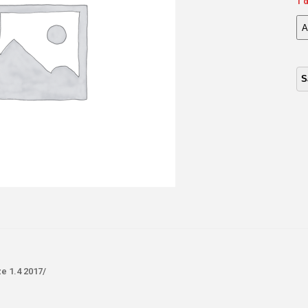
1 
A
BA
IN
DE
CR
1.4
20
ca
ze 1.4 2017/