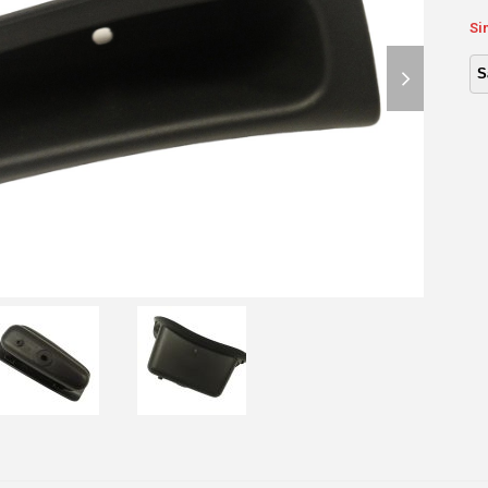
Si
next
slide