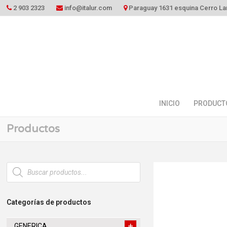
2 903 2323
info@italur.com
Paraguay 1631 esquina Cerro La
INICIO
PRODUCT
Productos
Búsqueda
de
productos
Categorías de productos
GENERICA