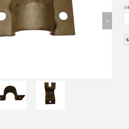
2 
next
AB
BA
slide
ES
DE
M
86
ca