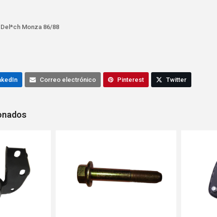
 Del*ch Monza 86/88
nkedIn
Correo electrónico
Pinterest
Twitter
ionados