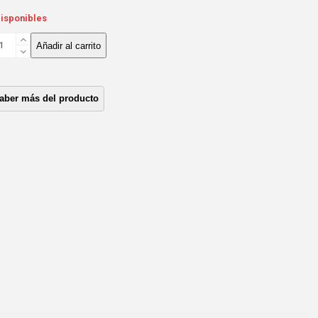
disponibles
RAZADERA
Añadir al carrito
RRA
TAB
L*CH
ONZA
/88
ntidad